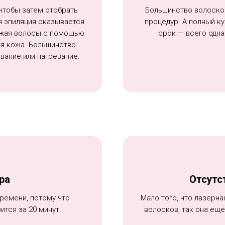
 чтобы затем отобрать
Большинство волоско
я эпиляция оказывается
процедур. А полный ку
ожая волосы с помощью
срок — всего одна
ся кожа. Большинство
вание или нагревание.
ра
Отсутс
времени, потому что
Мало того, что лазерна
тся за 20 минут.
волосков, так она ещ