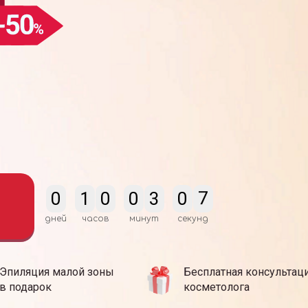
0
1
0
0
3
0
6
дней
часов
минут
секунд
Эпиляция малой зоны
Бесплатная консультац
в подарок
косметолога