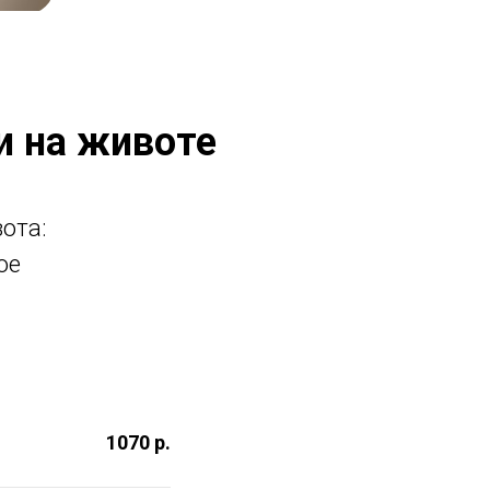
и на животе
ота:
ое
1070 р.