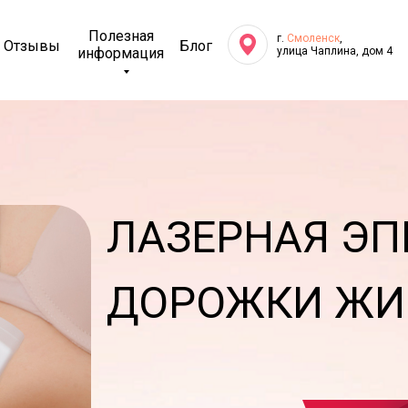
Полезная
г.
Смоленск
,
Отзывы
Блог
информация
улица Чаплина, дом 4
ЛАЗЕРНАЯ Э
ДОРОЖКИ ЖИ