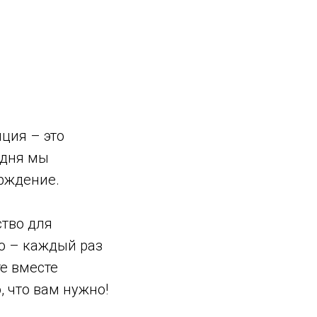
ция – это
одня мы
ерждение.
ство для
то – каждый раз
те вместе
, что вам нужно!