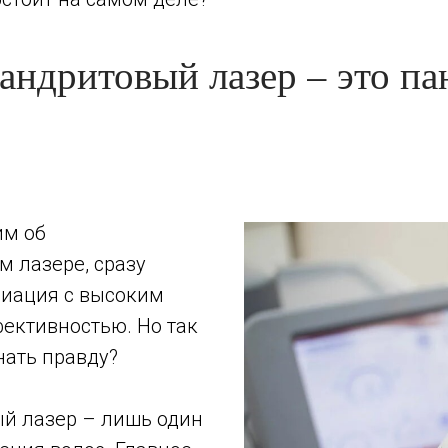
андритовый лазер – это па
им об
м лазере, сразу
циация с высоким
фективностью. Но так
знать правду?
й лазер – лишь один