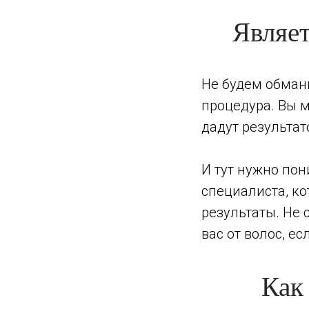
Являе
Не будем обманы
процедура. Вы м
дадут результа
И тут нужно пон
специалиста, к
результаты. Не 
вас от волос, ес
Как