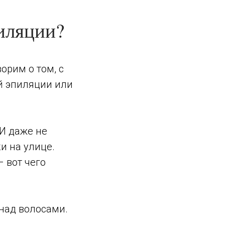
иляции?
орим о том, с
й эпиляции или
 И даже не
и на улице.
 вот чего
 над волосами.