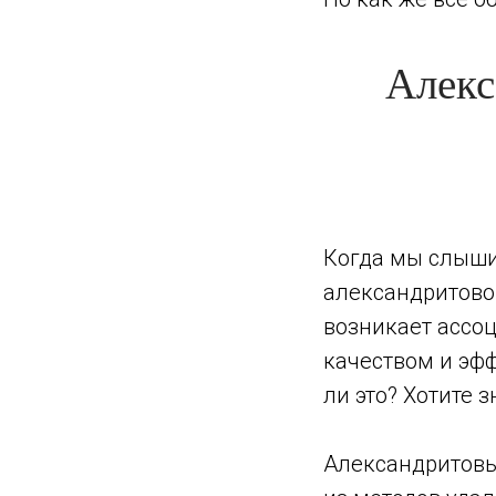
Алекс
Когда мы слыш
александритово
возникает ассо
качеством и эф
ли это? Хотите 
Александритовы