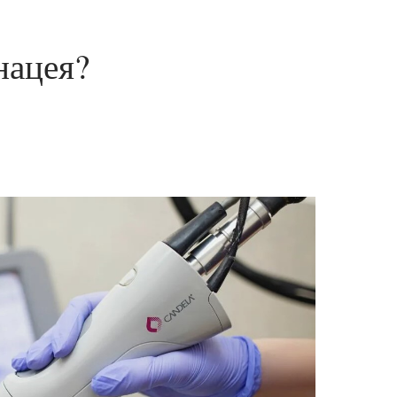
нацея?