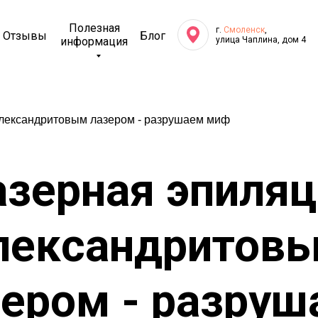
Полезная
г.
Смоленск
,
Отзывы
Блог
информация
улица Чаплина, дом 4
лександритовым лазером - разрушаем миф
азерная эпиляц
лександритов
зером - разруш