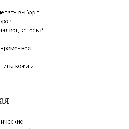
делать выбор в
оров:
иалист, который
современное
 типе кожи и
ая
хнические