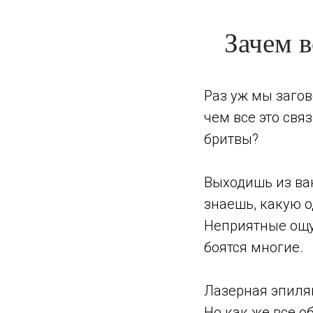
Зачем 
Раз уж мы загов
чем все это св
бритвы?
Выходишь из ва
знаешь, какую о
Неприятные ощу
боятся многие.
Лазерная эпиляц
Но как же все о