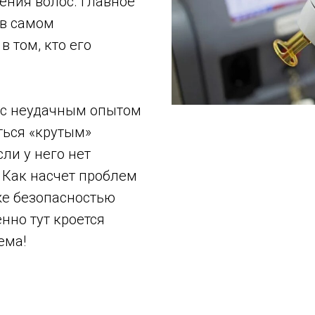
ения волос. Главное
 в самом
в том, кто его
 с неудачным опытом
ться «крутым»
сли у него нет
Как насчет проблем
же безопасностью
нно тут кроется
ема!