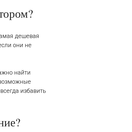
тором?
самая дешевая
если они не
.
Важно найти
т возможные
авсегда избавить
ние?